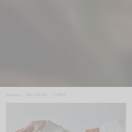
Kezdőlap
/
KOLLEKCIÓK
/
FOREST