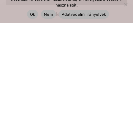
használatát.
Ok
Nem
Adatvédelmi irányelvek
FILTER BY CATEGORY
KOLLEKCIÓK
FOREST
Romper
Forest kordbársony romperek
Mombag
FOREST mombag kollekció
FILTER BY PRICE
Babahordozók