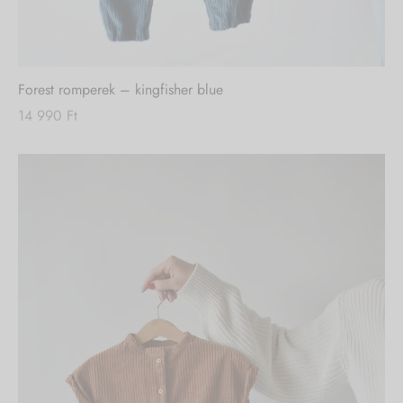
Nincs készleten
Forest romperek – kingfisher blue
14 990
Ft