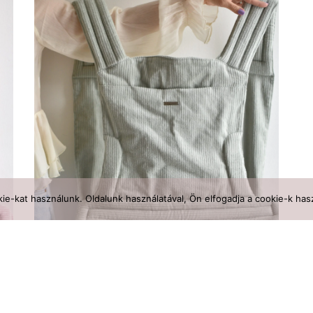
ie-kat használunk. Oldalunk használatával, Ön elfogadja a cookie-k hasz
ha
MATCHA mei tai babahordozó – Matcha Latte
64 990
Ft