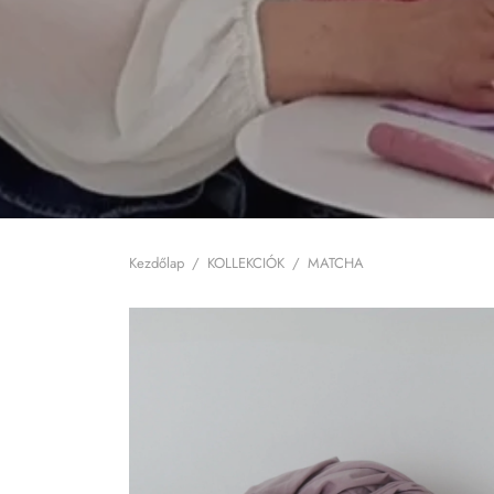
Kezdőlap
/
KOLLEKCIÓK
/
MATCHA