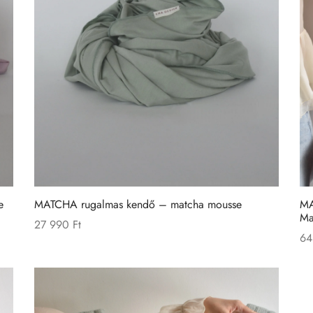
e
MATCHA rugalmas kendő – matcha mousse
MA
Ma
27 990
Ft
64