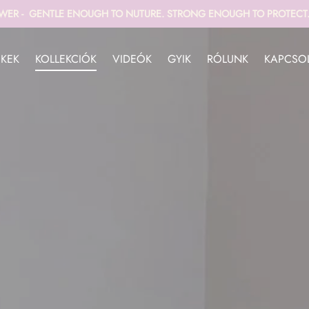
WER - GENTLE ENOUGH TO NUTURE. STRONG ENOUGH TO PROTECT. 
ÉKEK
KOLLEKCIÓK
VIDEÓK
GYIK
RÓLUNK
KAPCSO