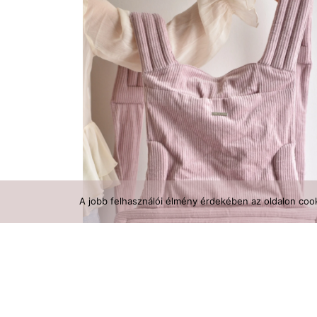
A jobb felhasználói élmény érdekében az oldalon cook
MATCHA mei tai babahordozó – Lavender Matc
Latte
64 990
Ft