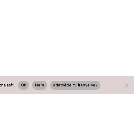
nálatát.
Ok
Nem
Adatvédelmi irányelvek