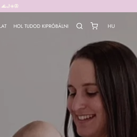
🌊🌙☀️🦋
LAT
HOL TUDOD KIPRÓBÁLNI
HU