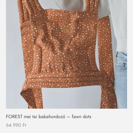
Nincs készleten
FOREST mei tai babahordozó – fawn dots
64 990
Ft