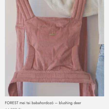
FOREST mei tai babahordozó – blushing deer