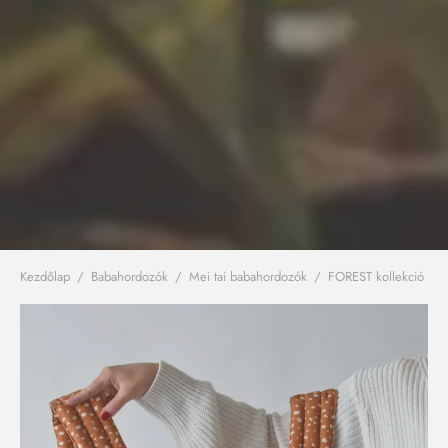
Kezdőlap
/
Babahordozók
/
Mei tai babahordozók
/
FOREST kollekció