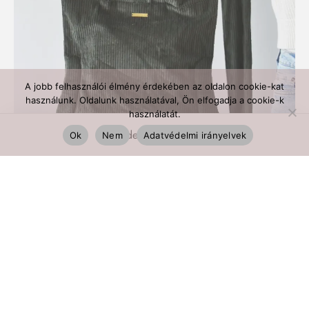
A jobb felhasználói élmény érdekében az oldalon cookie-kat
használunk. Oldalunk használatával, Ön elfogadja a cookie-k
használatát.
Ok
Nem
Adatvédelmi irányelvek
FOREST mei tai babahordozó – pine forest
64 990
Ft
FILTER BY CATEGORY
KOLLEKCIÓK
FOREST
Babahordozók