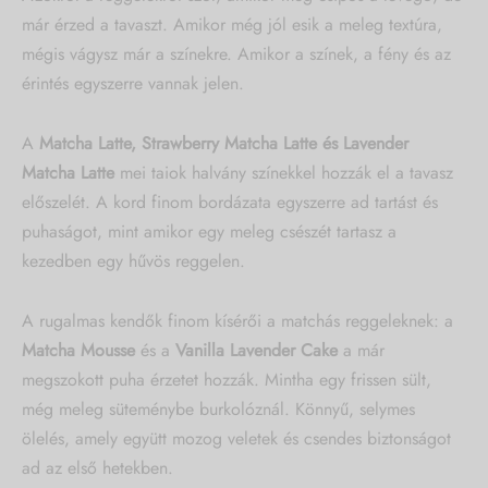
már érzed a tavaszt. Amikor még jól esik a meleg textúra,
mégis vágysz már a színekre. Amikor a színek, a fény és az
érintés egyszerre vannak jelen.
A
Matcha Latte, Strawberry Matcha Latte és Lavender
Matcha Latte
mei taiok halvány színekkel hozzák el a tavasz
előszelét. A kord finom bordázata egyszerre ad tartást és
puhaságot, mint amikor egy meleg csészét tartasz a
kezedben egy hűvös reggelen.
A rugalmas kendők finom kísérői a matchás reggeleknek: a
Matcha Mousse
és a
Vanilla Lavender Cake
a már
megszokott puha érzetet hozzák. Mintha egy frissen sült,
még meleg süteménybe burkolóznál. Könnyű, selymes
ölelés, amely együtt mozog veletek és csendes biztonságot
ad az első hetekben.