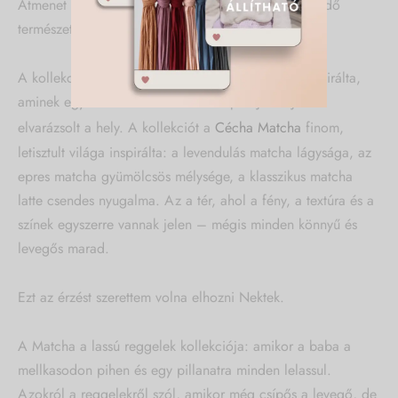
Átmenet a tél melege és a hamarosan színekre ébredő
természet között.
A kollekciót egy csodás anyukás-csajos délelőtt inspirálta,
aminek egy Matcházó volt a lezáró pontja. Teljesen
elvarázsolt a hely. A kollekciót a
Cécha Matcha
finom,
letisztult világa inspirálta: a levendulás matcha lágysága, az
epres matcha gyümölcsös mélysége, a klasszikus matcha
latte csendes nyugalma. Az a tér, ahol a fény, a textúra és a
színek egyszerre vannak jelen – mégis minden könnyű és
levegős marad.
Ezt az érzést szerettem volna elhozni Nektek.
A Matcha a lassú reggelek kollekciója: amikor a baba a
mellkasodon pihen és egy pillanatra minden lelassul.
Azokról a reggelekről szól, amikor még csípős a levegő, de