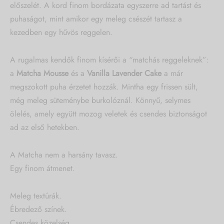
előszelét. A kord finom bordázata egyszerre ad tartást és
puhaságot, mint amikor egy meleg csészét tartasz a
kezedben egy hűvös reggelen.
A rugalmas kendők finom kísérői a “matchás reggeleknek”:
a
Matcha Mousse
és a
Vanilla Lavender Cake
a már
megszokott puha érzetet hozzák. Mintha egy frissen sült,
még meleg süteménybe burkolóznál. Könnyű, selymes
ölelés, amely együtt mozog veletek és csendes biztonságot
ad az első hetekben.
A Matcha nem a harsány tavasz.
Egy finom átmenet.
Meleg textúrák.
Ébredező színek.
Csendes közelség.