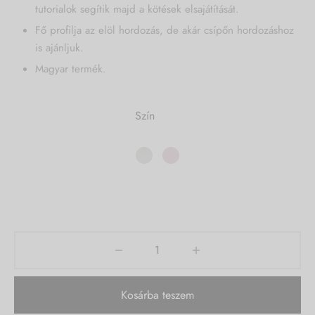
tutorialok segítik majd a kötések elsajátítását.
Fő profilja az elöl hordozás, de akár csípőn hordozáshoz
is ajánljuk.
Magyar termék.
Szín
Kosárba teszem