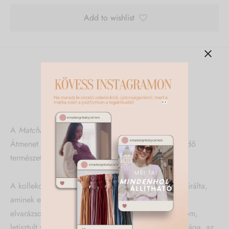
Add to wishlist
Leírás
További információk
A
Matcha
kollekció a tavasz előszobája.
Átmenet a tél melege és a hamarosan színekre ébredő
természet között.
A kollekciót egy csodás anyukás-csajos délelőtt inspirálta,
aminek egy Matcházó volt a lezáró pontja. Teljesen
elvarázsolt a hely. A kollekciót a Cécha Matcha finom,
letisztult világa inspirálta: a levendulás matcha lágysága, az