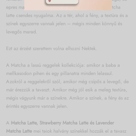
epres matcha gyümölcsös mélysége, a klasszikus matcha
latte csendes nyugalma. Az a tér, ahol a fény, a textúra és a
színek egyszerre vannak jelen – mégis minden könnyű és
levegős marad.
Ezt az érzést szerettem volna elhozni Nektek.
A Matcha a lassú reggelek kollekciója: amikor a baba a
mellkasodon pihen és egy pillanatra minden lelassul.
Azokról a reggelekről szól, amikor még csípős a levegő, de
már érezzük a tavaszt. Amikor még jól esik a meleg textúra,
mégis vágyunk már a színekre. Amikor a színek, a fény és az
érintés egyszerre vannak jelen.
A
Matcha Latte, Strawberry Matcha Latte és Lavender
Matcha Latte
mei taiok halvány színekkel hozzák el a tavasz