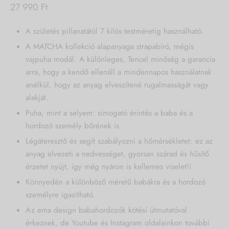
27 990
Ft
MBAG
I RUGALMAS KENDŐK
ASH
A születés pillanatától 7 kilós testméretig használható.
DRESS
E
A MATCHA kollekció alapanyaga strapabíró, mégis
NDÉKKÁRTYA
IN THE CITY
vajpuha modál. A különleges, Tencel minőség a garancia
arra, hogy a kendő ellenáll a mindennapos használatnak
IÓ
IC
anélkül, hogy az anyag elveszítené rugalmasságát vagy
alakját.
Puha, mint a selyem: simogató érintés a baba és a
hordozó személy bőrének is.
Légáteresztő és segít szabályozni a hőmérsékletet: ez az
anyag elvezeti a nedvességet, gyorsan szárad és hűsítő
érzetet nyújt, így még nyáron is kellemes viselet!í
Könnyedén a különböző méretű babákra és a hordozó
személyre igazítható.
Az ema design babahordozók kötési útmutatóval
érkeznek, de Youtube és Instagram oldalainkon további